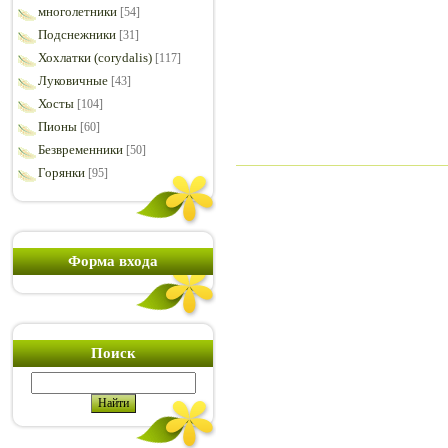
многолетники
[54]
Подснежники
[31]
Хохлатки (corydalis)
[117]
Луковичные
[43]
Хосты
[104]
Пионы
[60]
Безвременники
[50]
Горянки
[95]
Форма входа
Поиск