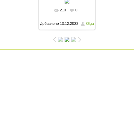
213
0
В реальном размере
Добавлено
13.12.2022
Olga
750x1000
/ 182.4Kb