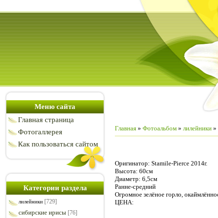
Меню сайта
Главная страница
Главная
»
Фотоальбом
»
лилейники
»
Фотогаллерея
Как пользоваться сайтом
Оригинатор: Stamile-Pierce 2014г.
Высота: 60см
Диаметр: 6,5см
Ранне-средний
Категории раздела
Огромное зелёное горло, окаймлённо
[729]
ЦЕНА:
лилейники
сибирские ирисы
[76]