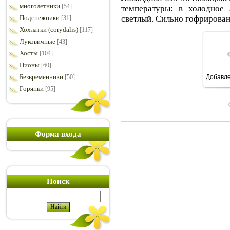
многолетники
[54]
температуры: в холодное 
светлый. Сильно гофрирова
Подснежники
[31]
Хохлатки (corydalis)
[117]
Луковичные
[43]
Хосты
[104]
Пионы
[60]
Безвременники
[50]
Добавл
8
Горянки
[95]
Форма входа
Поиск