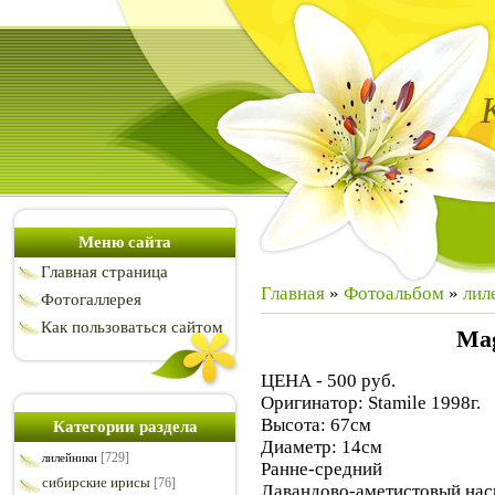
Меню сайта
Главная страница
Главная
»
Фотоальбом
»
лил
Фотогаллерея
Как пользоваться сайтом
Mag
ЦЕНА - 500 руб.
Оригинатор: Stamile 1998г.
Высота: 67см
Категории раздела
Диаметр: 14см
[729]
лилейники
Ранне-средний
сибирские ирисы
[76]
Лавандово-аметистовый