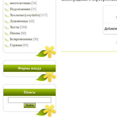
многолетники
[54]
Подснежники
[31]
Хохлатки (corydalis)
[117]
Луковичные
[43]
Хосты
[104]
Добавл
8
Пионы
[60]
Безвременники
[50]
Горянки
[95]
Форма входа
Поиск