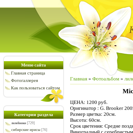
Меню сайта
Главная страница
Главная
»
Фотоальбом
»
лил
Фотогаллерея
Как пользоваться сайтом
Mic
ЦЕНА: 1200 руб.
Оригинатор : G. Brooker 200
Размер цветка: 20см.
Категории раздела
Высота: 60см.
[729]
лилейники
Срок цветения: Средне позд
сибирские ирисы
[76]
Виноградный с серебристым