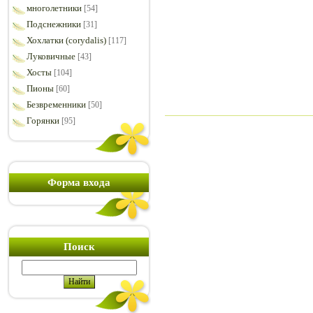
многолетники
[54]
Подснежники
[31]
Хохлатки (corydalis)
[117]
Луковичные
[43]
Хосты
[104]
Пионы
[60]
Безвременники
[50]
Горянки
[95]
Форма входа
Поиск