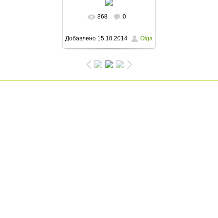
868
0
В реальном размере
Добавлено
15.10.2014
Olga
800x600
/ 120.2Kb