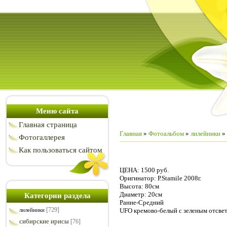
Меню сайта
Главная страница
Главная
»
Фотоальбом
»
лилейники
»
Фотогаллерея
Как пользоваться сайтом
ЦЕНА: 1500 руб.
Оригинатор: Р.Stamile 2008г.
Высота: 80см
Диаметр: 20см
Категории раздела
Ранне-Средний
[729]
UFO кремово-белый с зеленым отсвето
лилейники
сибирские ирисы
[76]