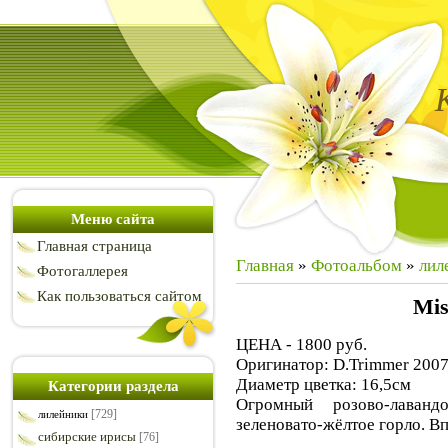
Меню сайта
Главная страница
Главная
»
Фотоальбом
»
лил
Фотогаллерея
Как пользоваться сайтом
Mis
ЦЕНА - 1800 руб.
Оригинатор: D.Trimmer 2007
Диаметр цветка: 16,5см
Категории раздела
Огромный розово-лаван
[729]
лилейники
зеленовато-жёлтое горло. В
сибирские ирисы
[76]