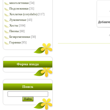
многолетники
[54]
Подснежники
[31]
Хохлатки (corydalis)
[117]
Луковичные
[43]
Добавл
7
Хосты
[104]
Пионы
[60]
Безвременники
[50]
Горянки
[95]
Форма входа
Поиск