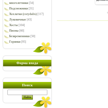
16
многолетники
[54]
Подснежники
[31]
Хохлатки (corydalis)
[117]
Луковичные
[43]
Хосты
[104]
Пионы
[60]
Безвременники
[50]
Горянки
[95]
Форма входа
Поиск