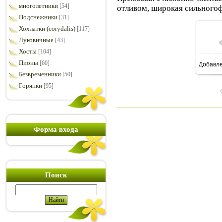
многолетники
[54]
отливом, широкая сильногоф
Подснежники
[31]
Хохлатки (corydalis)
[117]
Луковичные
[43]
Хосты
[104]
Пионы
[60]
Добавл
8
Безвременники
[50]
Горянки
[95]
Форма входа
Поиск