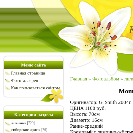
Меню сайта
Главная страница
Главная
»
Фотоальбом
»
лил
Фотогаллерея
Как пользоваться сайтом
Mome
Оригинатор: G. Smith 2004г.
ЦЕНА 1100 руб.
Высота: 70см
Категории раздела
Диаметр: 16см
[729]
лилейники
Ранне-средний
сибирские ирисы
[76]
Кремовый с лимонно-жёлты