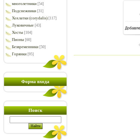
многолетники
[54]
Подснежники
[31]
Хохлатки (corydalis)
[117]
Луковичные
[43]
Добавл
1
Хосты
[104]
Пионы
[60]
Безвременники
[50]
Горянки
[95]
Форма входа
Поиск