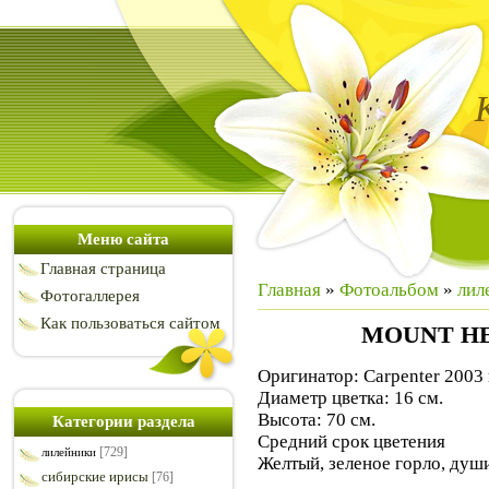
Меню сайта
Главная страница
Главная
»
Фотоальбом
»
лил
Фотогаллерея
Как пользоваться сайтом
MOUNT H
Оригинатор: Carpenter 2003 
Диаметр цветка: 16 см.
Высота: 70 см.
Категории раздела
Средний срок цветения
[729]
лилейники
Желтый, зеленое горло, души
сибирские ирисы
[76]