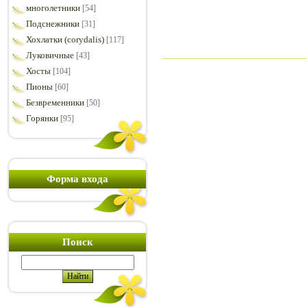
многолетники
[54]
Подснежники
[31]
Хохлатки (corydalis)
[117]
Луковичные
[43]
Хосты
[104]
Пионы
[60]
Безвременники
[50]
Горянки
[95]
Форма входа
Поиск