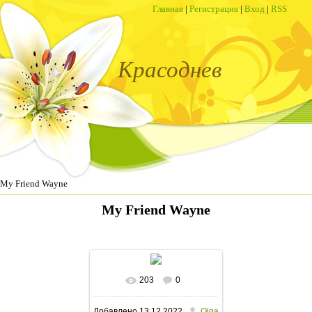
Главная
|
Регистрация
|
Вход
|
RSS
Красоднев
My Friend Wayne
My Friend Wayne
203
0
В реальном размере
Добавлено
13.12.2022
Olga