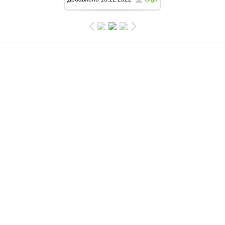
750x1000
/ 191.5Kb