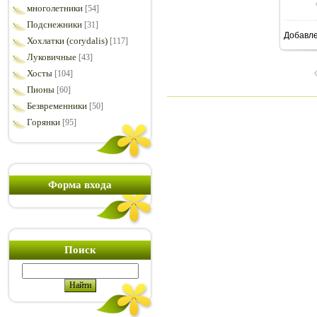
многолетники
[54]
Подснежники
[31]
Добавл
Хохлатки (corydalis)
9
[117]
Луковичные
[43]
Хосты
[104]
Пионы
[60]
Безвременники
[50]
Горянки
[95]
Форма входа
Поиск