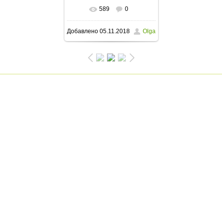
589
0
В реальном размере
Добавлено
05.11.2018
Olga
1200x900
/ 219.1Kb