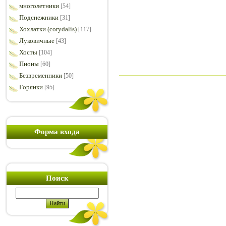
многолетники
[54]
Подснежники
[31]
Хохлатки (corydalis)
[117]
Луковичные
[43]
Хосты
[104]
Пионы
[60]
Безвременники
[50]
Горянки
[95]
Форма входа
Поиск