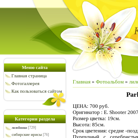
Меню сайта
Главная страница
Главная
»
Фотоальбом
»
лил
Фотогаллерея
Как пользоваться сайтом
Par
ЦЕНА: 700 руб.
Оригинатор : E. Shooter 200
Размер цветка: 19см.
Категории раздела
Высота: 85см.
[729]
лилейники
Срок цветения: средне -поз
сибирские ирисы
[76]
Пурпурный с серебристы