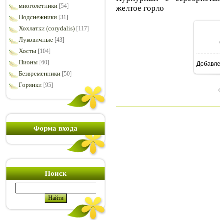
многолетники
[54]
желтое горло
Подснежники
[31]
Хохлатки (corydalis)
[117]
Луковичные
[43]
Хосты
[104]
Пионы
[60]
Добавл
1
Безвременники
[50]
Горянки
[95]
Форма входа
Поиск