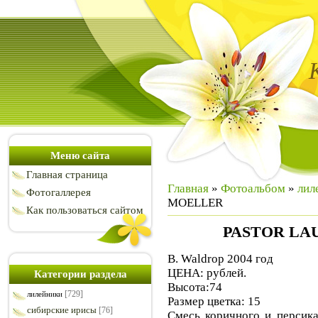
Меню сайта
Главная страница
Главная
»
Фотоальбом
»
лил
Фотогаллерея
MOELLER
Как пользоваться сайтом
PASTOR LA
B. Waldrop 2004 год
ЦЕНА: рублей.
Категории раздела
Высота:74
[729]
лилейники
Размер цветка: 15
сибирские ирисы
[76]
Смесь коричного и персика