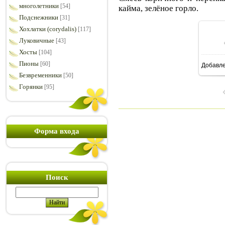
многолетники
[54]
кайма, зелёное горло.
Подснежники
[31]
Хохлатки (corydalis)
[117]
Луковичные
[43]
Хосты
[104]
Пионы
[60]
Добавл
1
Безвременники
[50]
Горянки
[95]
Форма входа
Поиск