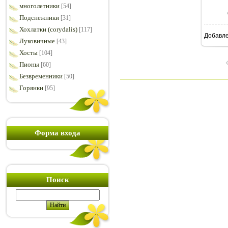
многолетники
[54]
Подснежники
[31]
Хохлатки (corydalis)
[117]
Добавл
7
Луковичные
[43]
Хосты
[104]
Пионы
[60]
Безвременники
[50]
Горянки
[95]
Форма входа
Поиск