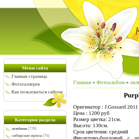
Меню сайта
Главная страница
Главная
»
Фотоальбом
»
лил
Фотогаллерея
Как пользоваться сайтом
Purpl
Оригинатор : J.Gossard 2011
Цена : 1200 руб
Размер цветка: 21см.
Категории раздела
Высота: 130см.
[729]
лилейники
Срок цветения: средний
сибирские ирисы
[76]
Фиолетово-бордовый с о