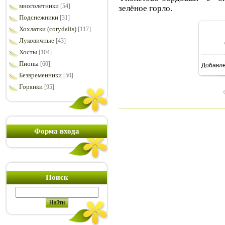
многолетники
[54]
зелёное горло.
Подснежники
[31]
Хохлатки (corydalis)
[117]
Луковичные
[43]
Хосты
[104]
Пионы
[60]
Добавл
9
Безвременники
[50]
Горянки
[95]
Форма входа
Поиск