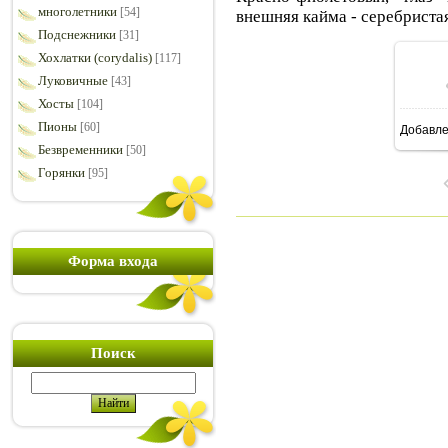
многолетники
[54]
внешняя кайма - серебристая
Подснежники
[31]
Хохлатки (corydalis)
[117]
Луковичные
[43]
Хосты
[104]
Пионы
[60]
Добавл
7
Безвременники
[50]
Горянки
[95]
Форма входа
Поиск