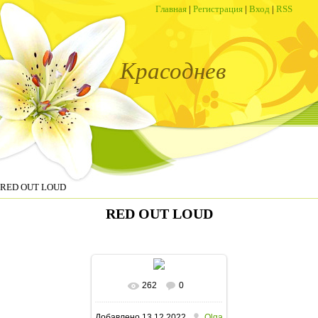
Главная
|
Регистрация
|
Вход
|
RSS
Красоднев
 RED OUT LOUD
RED OUT LOUD
262
0
В реальном размере
Добавлено
13.12.2022
Olga