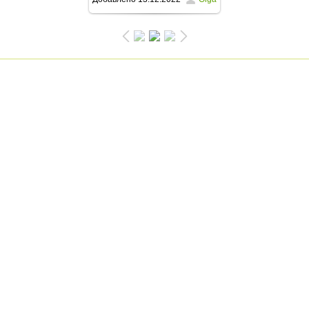
750x1000
/ 217.8Kb