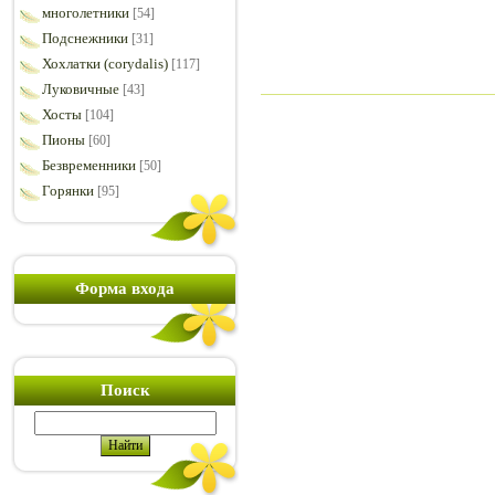
многолетники
[54]
Подснежники
[31]
Хохлатки (corydalis)
[117]
Луковичные
[43]
Хосты
[104]
Пионы
[60]
Безвременники
[50]
Горянки
[95]
Форма входа
Поиск