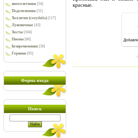
многолетники
[54]
красные.
Подснежники
[31]
Хохлатки (corydalis)
[117]
Луковичные
[43]
Хосты
[104]
Пионы
[60]
Добавл
1
Безвременники
[50]
Горянки
[95]
Форма входа
Поиск