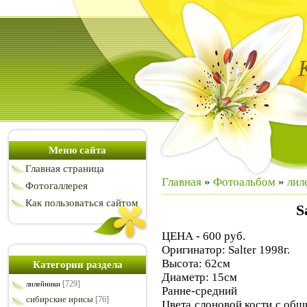
Меню сайта
Главная страница
Главная
»
Фотоальбом
»
лил
Фотогаллерея
Как пользоваться сайтом
S
ЦЕНА - 600 руб.
Оригинатор: Salter 1998г.
Высота: 62см
Категории раздела
Диаметр: 15см
[729]
лилейники
Ранне-средний
сибирские ирисы
[76]
Цвета слоновой кости с об