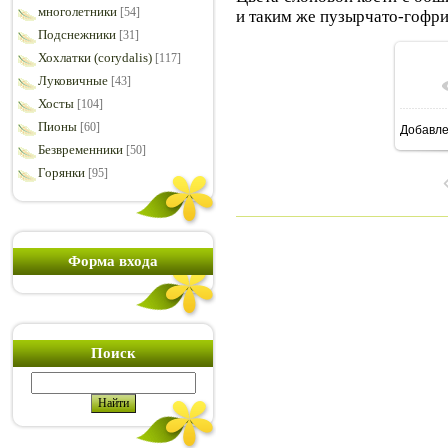
многолетники
[54]
и таким же пузырчато-гофри
Подснежники
[31]
Хохлатки (corydalis)
[117]
Луковичные
[43]
Хосты
[104]
Пионы
[60]
Добавл
8
Безвременники
[50]
Горянки
[95]
Форма входа
Поиск