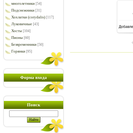
многолетники
[54]
Подснежники
[31]
Хохлатки (corydalis)
[117]
Луковичные
[43]
Добавл
8
Хосты
[104]
Пионы
[60]
Безвременники
[50]
Горянки
[95]
Форма входа
Поиск