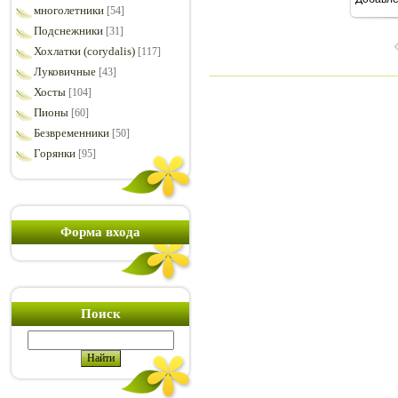
7
многолетники
[54]
Подснежники
[31]
Хохлатки (corydalis)
[117]
Луковичные
[43]
Хосты
[104]
Пионы
[60]
Безвременники
[50]
Горянки
[95]
Форма входа
Поиск