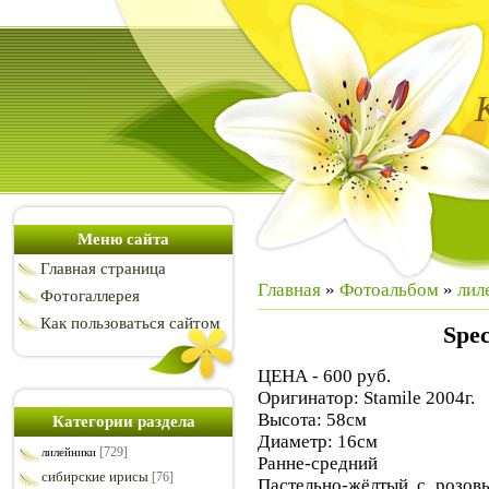
Меню сайта
Главная страница
Главная
»
Фотоальбом
»
лил
Фотогаллерея
Как пользоваться сайтом
Spec
ЦЕНА - 600 руб.
Оригинатор: Stamile 2004г.
Высота: 58см
Категории раздела
Диаметр: 16см
[729]
лилейники
Ранне-средний
сибирские ирисы
[76]
Пастельно-жёлтый с розовы