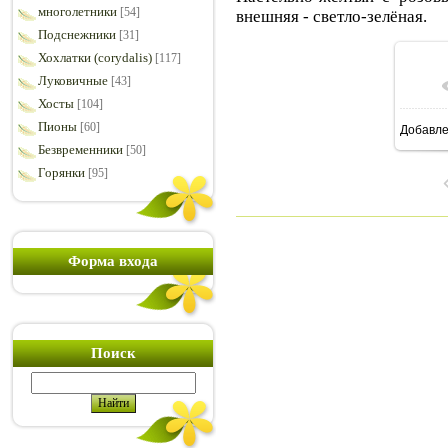
многолетники
[54]
внешняя - светло-зелёная.
Подснежники
[31]
Хохлатки (corydalis)
[117]
Луковичные
[43]
Хосты
[104]
Пионы
[60]
Добавл
8
Безвременники
[50]
Горянки
[95]
Форма входа
Поиск