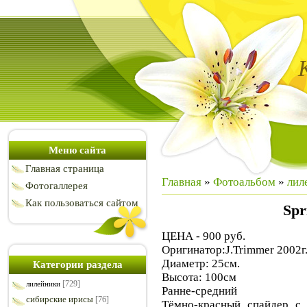
Меню сайта
Главная страница
Главная
»
Фотоальбом
»
лил
Фотогаллерея
Как пользоваться сайтом
Spr
ЦЕНА - 900 руб.
Оригинатор:J.Trimmer 2002г
Диаметр: 25см.
Категории раздела
Высота: 100см
[729]
лилейники
Ранне-средний
сибирские ирисы
[76]
Тёмно-красный спайдер с 