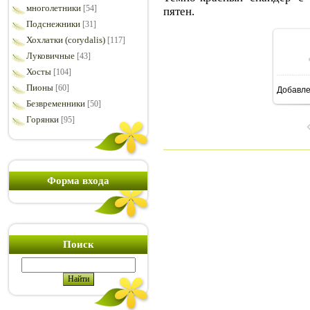
многолетники
[54]
пятен.
Подснежники
[31]
Хохлатки (corydalis)
[117]
Луковичные
[43]
Хосты
[104]
Пионы
[60]
Добавл
7
Безвременники
[50]
Горянки
[95]
Форма входа
Поиск