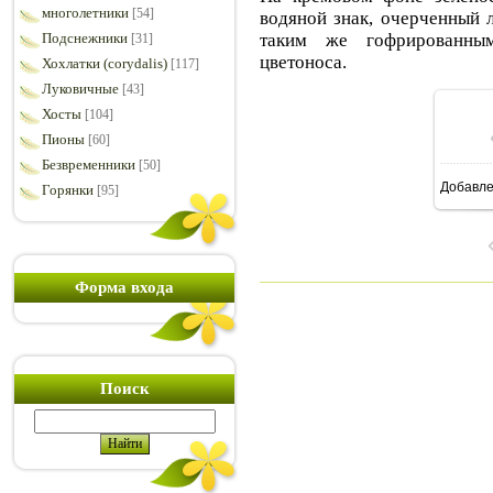
многолетники
[54]
водяной знак, очерченный 
таким же гофрированным
Подснежники
[31]
цветоноса.
Хохлатки (corydalis)
[117]
Луковичные
[43]
Хосты
[104]
Пионы
[60]
Безвременники
[50]
Добавл
Горянки
[95]
7
Форма входа
Поиск