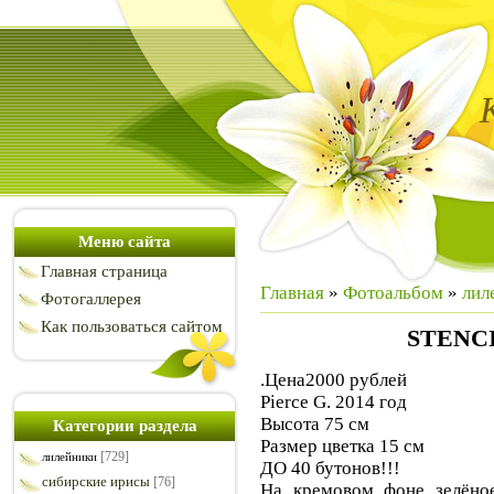
Меню сайта
Главная страница
Главная
»
Фотоальбом
»
лил
Фотогаллерея
Как пользоваться сайтом
STENC
.Цена2000 рублей
Pierce G. 2014 год
Высота 75 см
Категории раздела
Размер цветка 15 см
[729]
лилейники
ДО 40 бутонов!!!
сибирские ирисы
[76]
На кремовом фоне зелёно