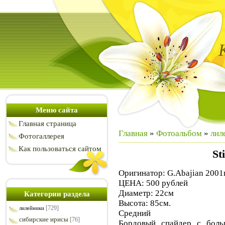
Меню сайта
Главная страница
Главная
»
Фотоальбом
»
лил
Фотогаллерея
Как пользоваться сайтом
St
Оригинатор: G.Abajian 2001г
ЦЕНА: 500 рублей
Диаметр: 22см
Категории раздела
Высота: 85см.
[729]
лилейники
Средний
сибирские ирисы
[76]
Бордовый спайдер с боль