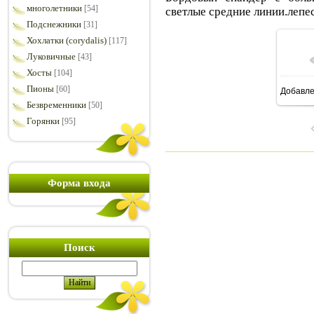
многолетники
[54]
светлые средние линии.лепе
Подснежники
[31]
Хохлатки (corydalis)
[117]
Луковичные
[43]
Хосты
[104]
Пионы
[60]
Добавл
8
Безвременники
[50]
Горянки
[95]
Форма входа
Поиск