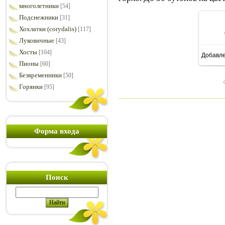
многолетники
[54]
Подснежники
[31]
Хохлатки (corydalis)
[117]
Луковичные
[43]
Хосты
[104]
Добавл
1
Пионы
[60]
Безвременники
[50]
Горянки
[95]
Форма входа
Поиск