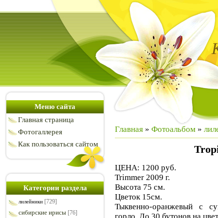
Меню сайта
Главная страница
Главная
»
Фотоальбом
»
лил
Фотогаллерея
Как пользоваться сайтом
Tropi
ЦЕНА: 1200 руб.
Trimmer 2009 г.
Высота 75 см.
Категории раздела
Цветок 15см.
[729]
лилейники
Тыквенно-оранжевый с су
сибирские ирисы
[76]
горло. До 30 бутонов на цве