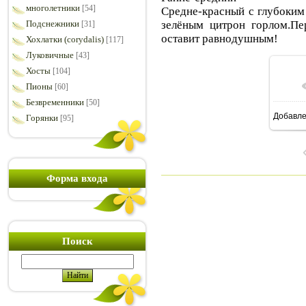
многолетники
[54]
Средне-красный с глубоким
зелёным цитрон горлом.Пе
Подснежники
[31]
оставит равнодушным!
Хохлатки (corydalis)
[117]
Луковичные
[43]
Хосты
[104]
Пионы
[60]
Безвременники
[50]
Добавл
Горянки
[95]
8
Форма входа
Поиск