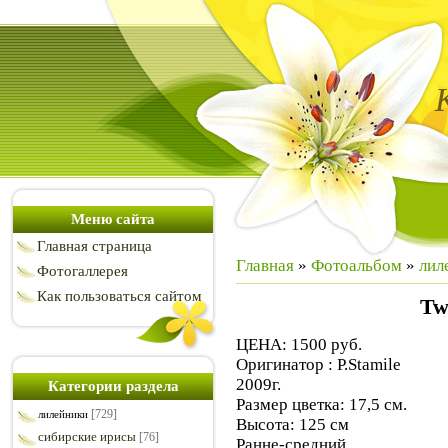
Меню сайта
Главная страница
Главная
»
Фотоальбом
»
лил
Фотогаллерея
Как пользоваться сайтом
Tw
ЦЕНА: 1500 руб.
Оригинатор : P.Stamile
2009г.
Категории раздела
Размер цветка: 17,5 см.
[729]
лилейники
Высота: 125 см
сибирские ирисы
[76]
Ранне-средний