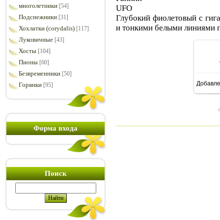
многолетники
[54]
UFO
Глубокий фиолетовый с гиг
Подснежники
[31]
и тонкими белыми линиями п
Хохлатки (corydalis)
[117]
Луковичные
[43]
Хосты
[104]
Пионы
[60]
Безвременники
[50]
Добавл
Горянки
[95]
7
Форма входа
Поиск