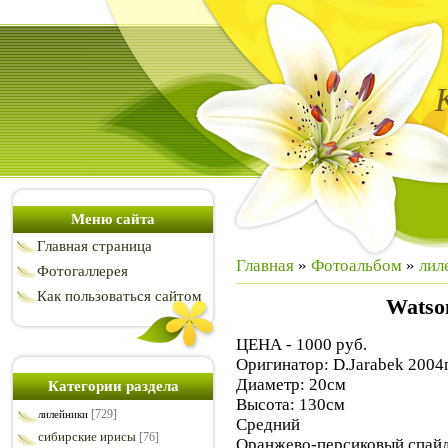
Меню сайта
Главная страница
Главная
»
Фотоальбом
»
лил
Фотогаллерея
Как пользоваться сайтом
Watso
ЦЕНА - 1000 руб.
Оригинатор: D.Jarabek 2004г
Диаметр: 20см
Категории раздела
Высота: 130см
[729]
лилейники
Средний
сибирские ирисы
[76]
Оранжево-персиковый спайд