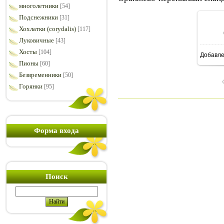
многолетники
[54]
Подснежники
[31]
Хохлатки (corydalis)
[117]
Луковичные
[43]
Хосты
[104]
Добавл
7
Пионы
[60]
Безвременники
[50]
Горянки
[95]
Форма входа
Поиск