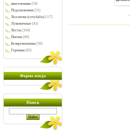
7
[54]
многолетники
Подснежники
[31]
Хохлатки (corydalis)
[117]
Луковичные
[43]
Хосты
[104]
Пионы
[60]
Безвременники
[50]
Горянки
[95]
Форма входа
Поиск