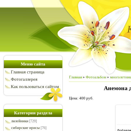
Меню сайта
Главная страница
Главная
»
Фотоальбом
»
многолетни
Фотогаллерея
Как пользоваться сайтом
Анемона д
Цена: 400 руб.
Категории раздела
лилейники
[729]
сибирские ирисы
[76]
Добавл