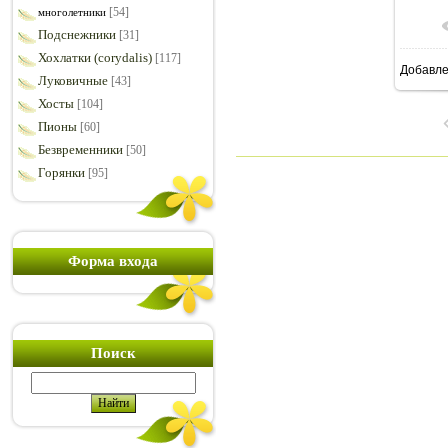
[54]
многолетники
Подснежники
[31]
Хохлатки (corydalis)
[117]
Добавл
8
Луковичные
[43]
Хосты
[104]
Пионы
[60]
Безвременники
[50]
Горянки
[95]
Форма входа
Поиск