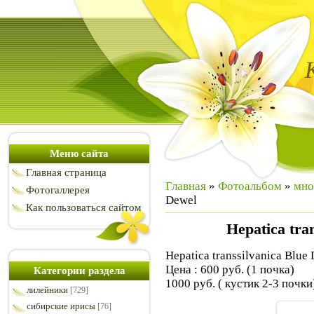
Меню сайта
Главная страница
Главная
»
Фотоальбом
»
мно
Фотогаллерея
Dewel
Как пользоваться сайтом
Hepatica tra
Hepatica transsilvanica Blue
Цена : 600 руб. (1 почка)
Категории раздела
1000 руб. ( кустик 2-3 почки
лилейники
[729]
сибирские ирисы
[76]