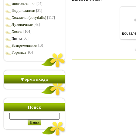
многолетники
[54]
Подснежники
[31]
Хохлатки (corydalis)
[117]
Луковичные
[43]
Хосты
[104]
Добавл
7
[60]
Пионы
Безвременники
[50]
Горянки
[95]
Форма входа
Поиск