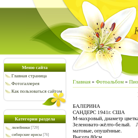
Меню сайта
Главная страница
Главная
»
Фотоальбом
»
Пи
Фотогаллерея
Как пользоваться сайтом
БАЛЕРИНА
САНДЕРС 1941г. США
М-махровый, диаметр цветка
Категории раздела
Зеленовато-жёлто-белый
лилейники
[729]
матовые, опушённые.
сибирские ирисы
[76]
Высота 80см.