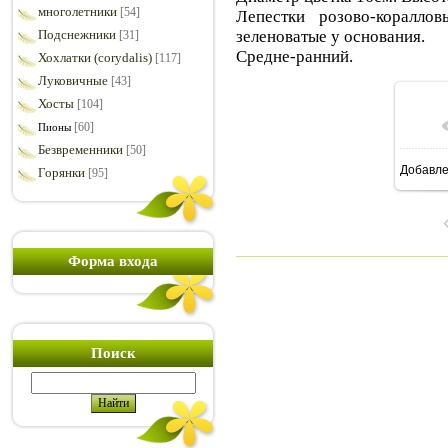
многолетники
[54]
Лепестки розово-коралл
зеленоватые у основания.
Подснежники
[31]
Средне-ранний.
Хохлатки (corydalis)
[117]
Луковичные
[43]
Хосты
[104]
[60]
Пионы
Безвременники
[50]
Добавл
Горянки
[95]
12
Форма входа
Поиск