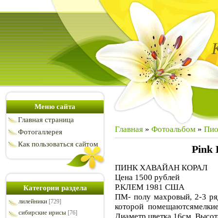
Меню сайта
Главная страница
Главная
»
Фотоальбом
»
Пи
Фотогаллерея
Как пользоваться сайтом
Pink 
ПИНК ХАВАЙАН КОРАЛ
Цена 1500 рублей
Р.КЛЕМ 1981 США
Категории раздела
ПМ- полу махровый, 2-3 ря
лилейники
[729]
которой помещаютсямелкие
сибирские ирисы
[76]
Диаметр цветка 16см. Высот