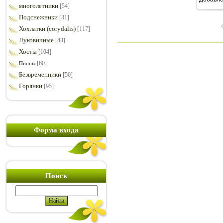
7
многолетники
[54]
Подснежники
[31]
Хохлатки (corydalis)
[117]
Луковичные
[43]
Хосты
[104]
[60]
Пионы
Безвременники
[50]
Горянки
[95]
Форма входа
Поиск