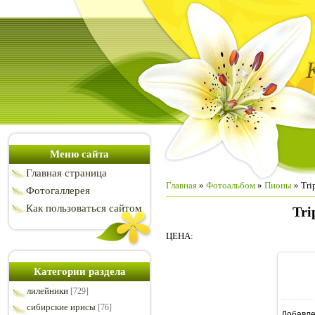
Меню сайта
Главная страница
Главная
»
Фотоальбом
»
Пионы
» Tri
Фотогаллерея
Как пользоваться сайтом
Tri
ЦЕНА:
Категории раздела
лилейники
[729]
сибирские ирисы
[76]
Добавл