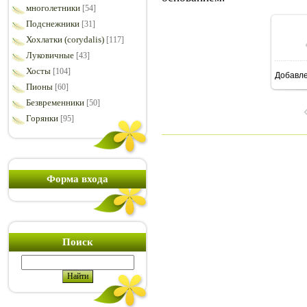
многолетники
[54]
Подснежники
[31]
Хохлатки (corydalis)
[117]
Луковичные
[43]
Хосты
[104]
Добавл
7
Пионы
[60]
Безвременники
[50]
Горянки
[95]
Форма входа
Поиск