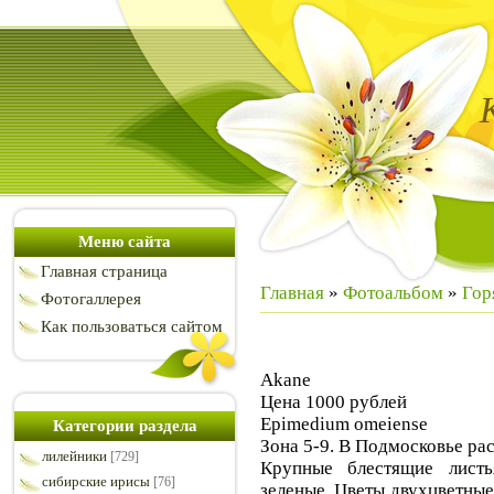
Меню сайта
Главная страница
Главная
»
Фотоальбом
»
Гор
Фотогаллерея
Как пользоваться сайтом
Akane
Цена 1000 рублей
Epimedium omeiense
Категории раздела
Зона 5-9. В Подмосковье ра
лилейники
[729]
Крупные блестящие листь
сибирские ирисы
[76]
зеленые. Цветы двухцветные