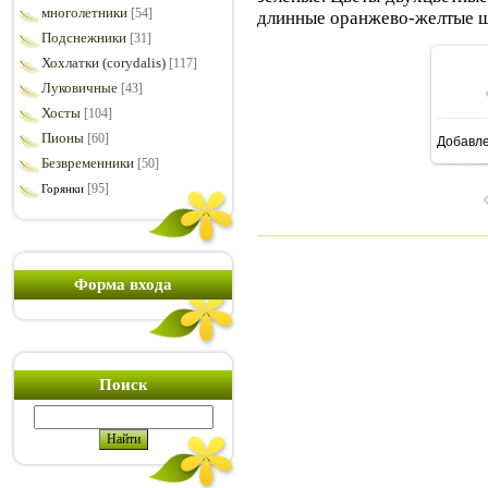
многолетники
[54]
длинные оранжево-желтые ш
Подснежники
[31]
Хохлатки (corydalis)
[117]
Луковичные
[43]
Хосты
[104]
Пионы
[60]
Добавл
7
Безвременники
[50]
[95]
Горянки
Форма входа
Поиск