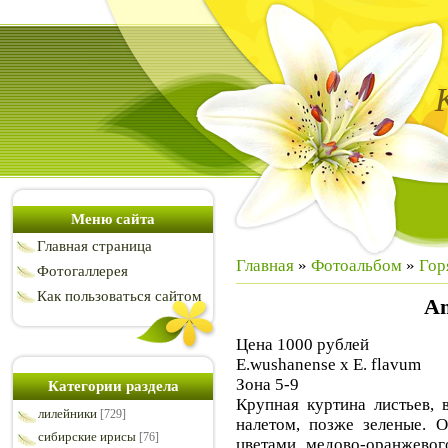
Меню сайта
Главная страница
Главная
»
Фотоальбом
»
Гор
Фотогаллерея
Как пользоваться сайтом
Am
Цена 1000 рублей
E.wushanense x E. flavum
Зона 5-9
Категории раздела
Крупная куртина листьев, 
лилейники
[729]
налетом, позже зеленые. 
сибирские ирисы
[76]
цветами медово-оранжевог