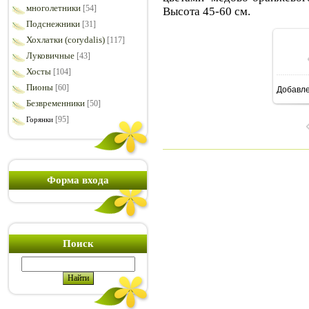
многолетники
[54]
Высота 45-60 см.
Подснежники
[31]
Хохлатки (corydalis)
[117]
Луковичные
[43]
Хосты
[104]
Пионы
[60]
Добавл
7
Безвременники
[50]
[95]
Горянки
Форма входа
Поиск