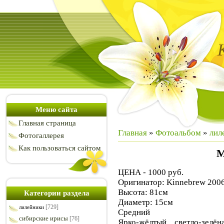
Меню сайта
Главная страница
Главная
»
Фотоальбом
»
лил
Фотогаллерея
Как пользоваться сайтом
M
ЦЕНА - 1000 руб.
Оригинатор: Kinnebrew 2006
Высота: 81см
Категории раздела
Диаметр: 15см
[729]
лилейники
Средний
сибирские ирисы
[76]
Ярко-жёлтый, светло-зелён