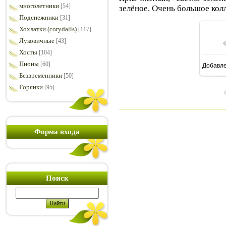
многолетники
[54]
зелёное. Очень большое колл
Подснежники
[31]
Хохлатки (corydalis)
[117]
Луковичные
[43]
Хосты
[104]
Пионы
[60]
Добавл
8
Безвременники
[50]
Горянки
[95]
Форма входа
Поиск