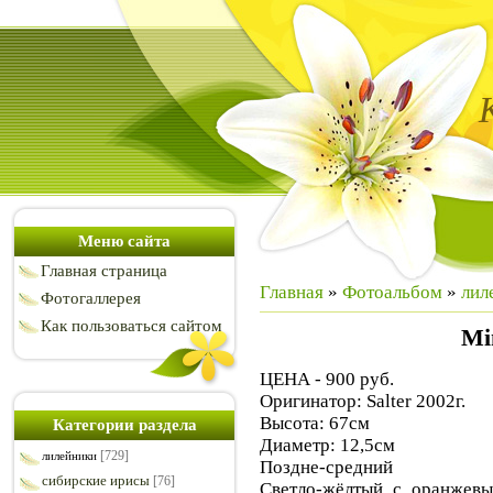
Меню сайта
Главная страница
Главная
»
Фотоальбом
»
лил
Фотогаллерея
Как пользоваться сайтом
Min
ЦЕНА - 900 руб.
Оригинатор: Salter 2002г.
Высота: 67см
Категории раздела
Диаметр: 12,5см
[729]
лилейники
Поздне-средний
сибирские ирисы
[76]
Светло-жёлтый с оранжевы