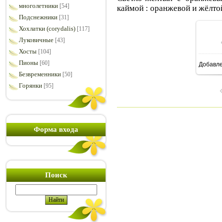
многолетники
[54]
каймой : оранжевой и жёлто
Подснежники
[31]
Хохлатки (corydalis)
[117]
Луковичные
[43]
Хосты
[104]
Пионы
[60]
Добавл
1
Безвременники
[50]
Горянки
[95]
Форма входа
Поиск