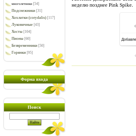
[54]
многолетники
неделю позднее Pink Spike.
Подснежники
[31]
Хохлатки (corydalis)
[117]
Луковичные
[43]
Хосты
[104]
Пионы
[60]
Добавл
6
Безвременники
[50]
Горянки
[95]
Форма входа
Поиск