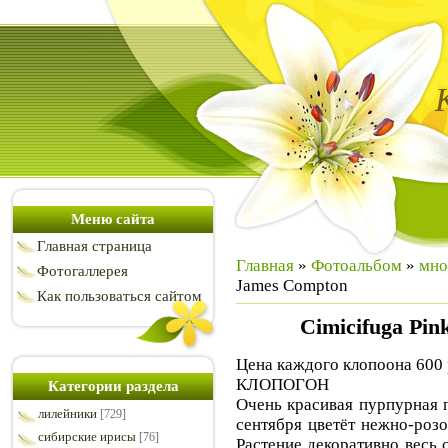
Меню сайта
Главная страница
Главная
»
Фотоальбом
»
мно
Фотогаллерея
James Compton
Как пользоваться сайтом
Cimicifuga Pin
Цена каждого клопоона 600 
КЛОПОГОН
Категории раздела
Очень красивая пурпурная п
лилейники
[729]
сентября цветёт нежно-роз
сибирские ирисы
[76]
Растение декоративно весь 