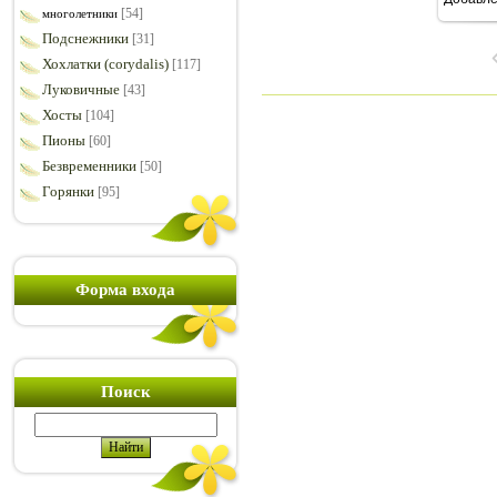
1
[54]
многолетники
Подснежники
[31]
Хохлатки (corydalis)
[117]
Луковичные
[43]
Хосты
[104]
Пионы
[60]
Безвременники
[50]
Горянки
[95]
Форма входа
Поиск