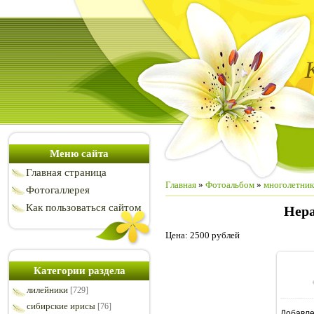
Меню сайта
Главная страница
Главная
»
Фотоальбом
»
многолетни
Фотогаллерея
Как пользоваться сайтом
Hep
Цена: 2500 рублей
Категории раздела
лилейники
[729]
сибирские ирисы
[76]
Добавл