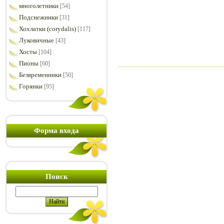
многолетники
[54]
Подснежники
[31]
Хохлатки (corydalis)
[117]
Луковичные
[43]
Хосты
[104]
Пионы
[60]
Безвременники
[50]
Горянки
[95]
Форма входа
Поиск