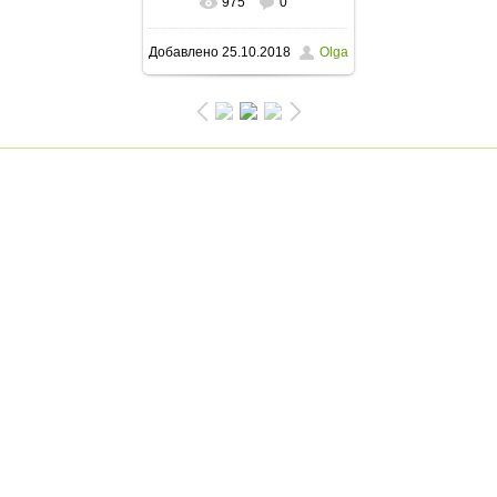
975
0
В реальном размере
Добавлено
25.10.2018
Olga
1200x741
/ 300.8Kb