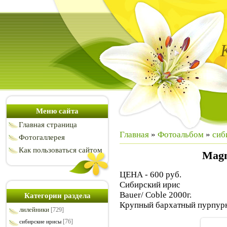
Меню сайта
Главная страница
Главная
»
Фотоальбом
»
сиб
Фотогаллерея
Как пользоваться сайтом
Magn
ЦЕНА - 600 руб.
Сибирский ирис
Bauer/ Coble 2000г.
Категории раздела
Крупный бархатный пурпурн
лилейники
[729]
[76]
сибирские ирисы