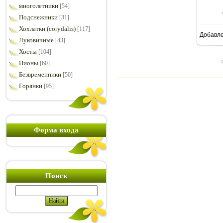
многолетники
[54]
Подснежники
[31]
Хохлатки (corydalis)
[117]
Добавл
7
Луковичные
[43]
Хосты
[104]
Пионы
[60]
Безвременники
[50]
Горянки
[95]
Форма входа
Поиск