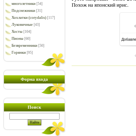
многолетники
[54]
Похож на японский ирис.
Подснежники
[31]
Хохлатки (corydalis)
[117]
Луковичные
[43]
Хосты
[104]
Пионы
[60]
Добавл
6
Безвременники
[50]
Горянки
[95]
Форма входа
Поиск