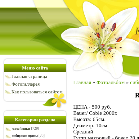
Меню сайта
Главная страница
Главная
»
Фотоальбом
»
сиб
Фотогаллерея
Как пользоваться сайтом
R
ЦЕНА - 500 руб.
Bauer/ Coble 2000г.
Высота: 65см.
Категории раздела
Диаметр: 10см.
лилейники
[729]
Средний
[76]
сибирские ирисы
Густо махровый - более 20 