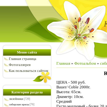
Меню сайта
Главная страница
Главная
»
Фотоальбом
»
сиб
Фотогаллерея
Как пользоваться сайтом
R
ЦЕНА - 500 руб.
Bauer/ Coble 2000г.
Высота: 65см.
Категории раздела
Диаметр: 10см.
лилейники
[729]
Средний
[76]
сибирские ирисы
Густо махровый - более 20 