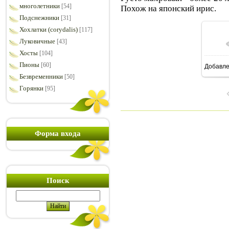
многолетники
[54]
Похож на японский ирис.
Подснежники
[31]
Хохлатки (corydalis)
[117]
Луковичные
[43]
Хосты
[104]
Пионы
[60]
Добавл
8
Безвременники
[50]
Горянки
[95]
Форма входа
Поиск